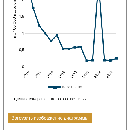
Легенда сюжета: список линий, включенных 
Kazakhstan
Chart details
Единица измерения:
на 100 000 населения
Загрузить изображение диаграммы